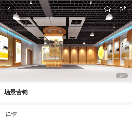
1
2
/
场景营销
详情